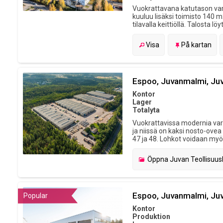
Vuokrattavana katutason var
kuuluu lisäksi toimisto 140 m2
tilavalla keittiöllä. Talosta lö
Visa
På kartan
Espoo, Juvanmalmi, Juv
Kontor
Lager
Totalyta
Vuokrattavissa modernia vara
ja niissä on kaksi nosto-ove
47 ja 48. Lohkot voidaan myö
Öppna
Juvan Teollisuus
Espoo, Juvanmalmi, Juv
Popular
Kontor
Produktion