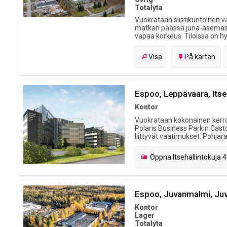
Totalyta
Vuokrataan siistikuntoinen va
matkan päässä juna-asemasta.
vapaa korkeus. Tiloissa on hyv
Visa
På kartan
Espoo, Leppävaara, Itse
Kontor
Vuokrataan kokonainen kerro
Polaris Business Parkin Casto
liittyvät vaatimukset. Pohjar
Öppna
Itsehallintokuja 4
Espoo, Juvanmalmi, Juv
Kontor
Lager
Totalyta