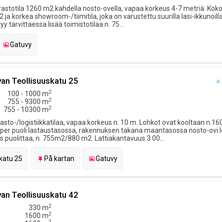
astotila 1260 m2 kahdella nosto-ovella, vapaa korkeus 4-7 metriä. Kok
 ja korkea showroom-/tiimitila, joka on varustettu suurilla lasi-ikkunoill
ytyy tarvittaessa lisää toimistotilaa n. 75...
Gatuvy
an Teollisuuskatu 25
»
2
100 - 1000 m
2
755 - 9300 m
2
755 - 10300 m
sto-/logistiikkatilaa, vapaa korkeus n. 10 m. Lohkot ovat kooltaan n.
a per puoli lastaustasossa, rakennuksen takana maantasossa nosto-ovi l
s puolittaa, n. 755m2/880 m2. Lattiakantavuus 3 00...
katu 25
På kartan
Gatuvy
an Teollisuuskatu 42
2
330 m
2
1600 m
2