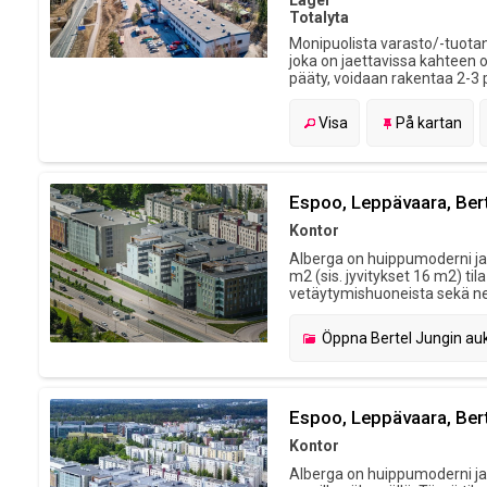
Lager
Totalyta
Monipuolista varasto/-tuotan
joka on jaettavissa kahteen 
pääty, voidaan rakentaa 2-3 per
Visa
På kartan
Espoo, Leppävaara, Bert
Kontor
Alberga on huippumoderni ja k
m2 (sis. jyvitykset 16 m2) til
vetäytymishuoneista sekä neuv
Öppna
Bertel Jungin auk
Espoo, Leppävaara, Bert
Kontor
Alberga on huippumoderni ja k