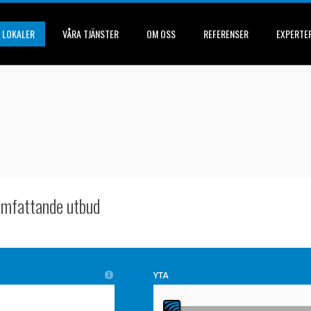
LOKALER
VÅRA TJÄNSTER
OM OSS
REFERENSER
EXPERTE
 omfattande utbud
Yta