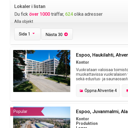
Lokaler i listan
Du fick
över 1000
träffar,
624
olika adresser
Alla objekt
Sida 1
Nästa 30
Espoo, Haukilahti, Ahven
Kontor
Vuokrataan valoisaa toimistot
muokattavissa vuokralaisen t
sekä edustus- ja saunaosasto. 
Öppna
Ahventie 4
Espoo, Juvanmalmi, Ala
Popular
Kontor
Produktion