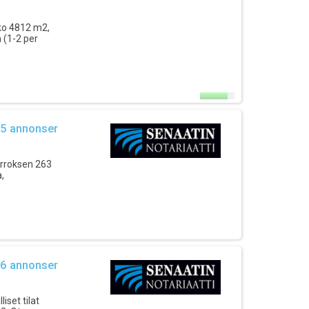
oko 4812 m2,
 (1-2 per
 5 annonser
kerroksen 263
,
 6 annonser
iset tilat