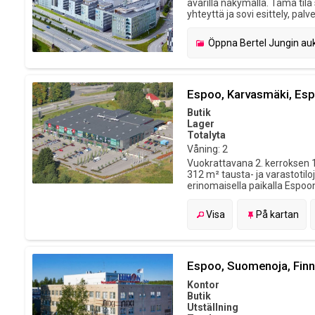
avarilla näkymällä. Tämä til
yhteyttä ja sovi esittely, pal
Öppna
Bertel Jungin auk
Espoo, Karvasmäki, Esp
Butik
Lager
Totalyta
Våning: 2
Vuokrattavana 2. kerroksen 1
312 m² tausta- ja varastotilo
erinomaisella paikalla Espoo
Visa
På kartan
Espoo, Suomenoja, Finn
Kontor
Butik
Utställning