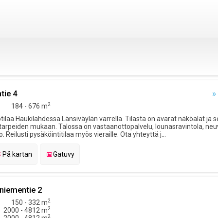
tie 4
»
2
184 - 676 m
ilaa Haukilahdessa Länsiväylän varrella. Tilasta on avarat näköalat ja s
arpeiden mukaan. Talossa on vastaanottopalvelu, lounasravintola, neuv
Reilusti pysäköintitilaa myös vieraille. Ota yhteyttä j...
På kartan
Gatuvy
niementie 2
2
150 - 332 m
2
2000 - 4812 m
2