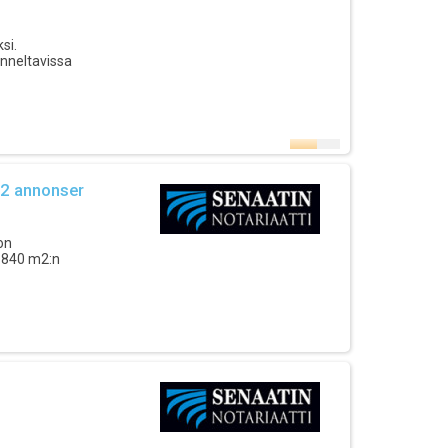
si.
unneltavissa
 2 annonser
on
 1840 m2:n