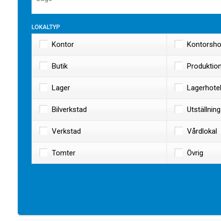
Lokaltyp
Kontor
Kontorshot
Butik
Produktio
Lager
Lagerhotel
Bilverkstad
Utställning
Verkstad
Vårdlokal
Tomter
Övrig