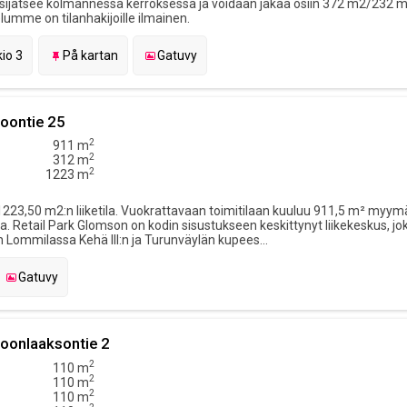
a sijatsee kolmannessa kerroksessa ja voidaan jakaa osiin 372 m2/232 m
velumme on tilanhakijoille ilmainen.
io 3
På kartan
Gatuvy
oontie 25
2
911 m
2
312 m
2
1223 m
223,50 m2:n liiketila. Vuokrattavaan toimitilaan kuuluu 911,5 m² myymä
ja. Retail Park Glomson on kodin sisustukseen keskittynyt liikekeskus, jok
n Lommilassa Kehä III:n ja Turunväylän kupees...
Gatuvy
oonlaaksontie 2
2
110 m
2
110 m
2
110 m