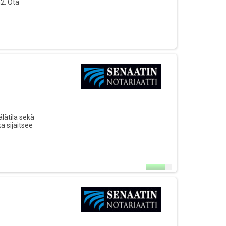
2. Ota
lätila sekä
a sijaitsee