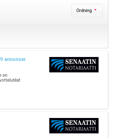
Ordning
 9 annonser
e on
ottelutilat