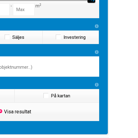
2
-
m
Säljes
Investering
På kartan
Visa resultat