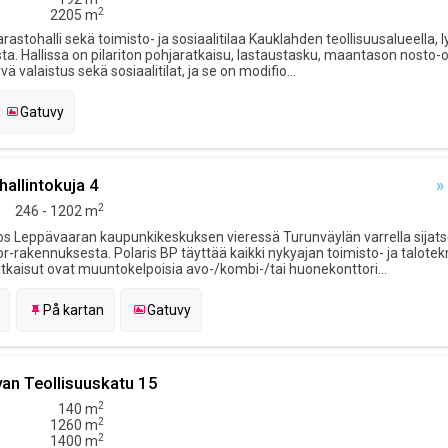
2
2205 m
rastohalli sekä toimisto- ja sosiaalitilaa Kauklahden teollisuusalueella, 
 Hallissa on pilariton pohjaratkaisu, lastaustasku, maantason nosto-ov
ä valaistus sekä sosiaalitilat, ja se on modifio...
Gatuvy
hallintokuja 4
»
2
246 - 1202 m
s Leppävaaran kaupunkikeskuksen vieressä Turunväylän varrella sijat
r-rakennuksesta. Polaris BP täyttää kaikki nykyajan toimisto- ja talotek
atkaisut ovat muuntokelpoisia avo-/kombi-/tai huonekonttori...
På kartan
Gatuvy
an Teollisuuskatu 15
2
140 m
2
1260 m
2
1400 m