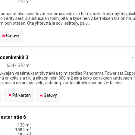
2
110 m
toidut tilat soveltuvat erinomaisesti niin toimistoiksi kuin näyttelytiloik
on erityisesti sisustusalan toimijoita ja kyseinen 2.kerroksen tila on mu
oon ottaen. Ota yhteyttä ja sovi esittely, palv...
Gatuvy
vosenkenkä 3
»
2
564 - 670 m
nykyajan vaatimukset täyttävää toimistotilaa Panorama Towerista Espo
a erikokoisia tiloja alkaen noin 300 m2 aina koko kerroksen kattavaan
teistössä on aulapalvelu, catering, kuntosali sekä sauna-/että edu...
På kartan
Gatuvy
estarintie 6
2
130 m
2
1883 m
2
192 m