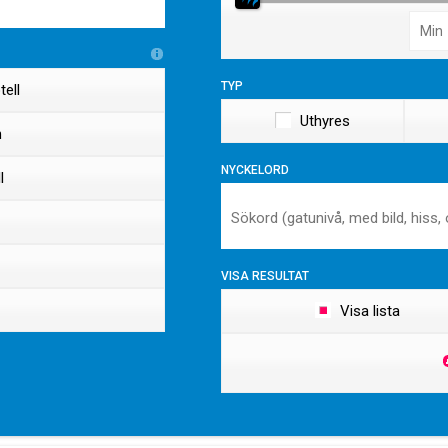
Typ
ell
Uthyres
n
Nyckelord
l
Visa resultat
Visa lista