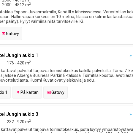
2000 - 4812 m
2
2000 - 4812 m
totilaa Espoon Juvanmalmilla, Kehä III:n läheisyydessä. Varastotilan k
osaan. Hallin vapaa korkeus on 10 metriä, tilassa on kolme lastaustaskua
 pääty). Hyllyt valmiina niitä tarvitseville. Ki...
Gatuvy
el Jungin aukio 1
»
2
176 - 420 m
attavat palvelut tarjoava toimistokeskus kaikilla palveluilla. Tämä 7. 
a sijaitsee Alberga Business Parkin E-talossa. Toimitila koostuu avotilasta
ottelutilasta. Huom! Kuvat ovat yleiskuvia ja edu...
io 1
På kartan
Gatuvy
el Jungin aukio 3
»
2
232 - 920 m
attavat palvelut tarjoava toimistokeskus, josta löytyy ympäristöystäväll