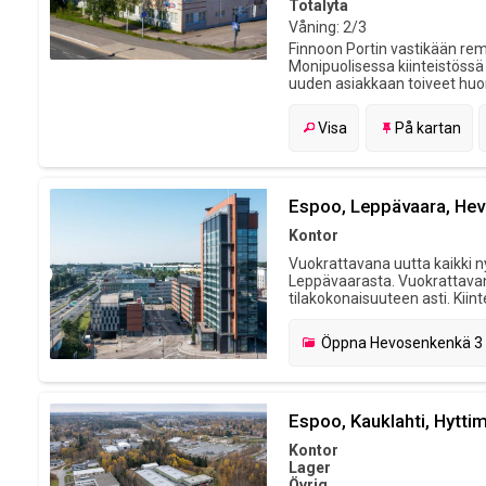
Totalyta
Våning: 2/3
Finnoon Portin vastikään remon
Monipuolisessa kiinteistössä 
uuden asiakkaan toiveet huomi
Visa
På kartan
Espoo, Leppävaara, He
Kontor
Vuokrattavana uutta kaikki 
Leppävaarasta. Vuokrattavan
tilakokonaisuuteen asti. Kiin
Öppna
Hevosenkenkä 3
Espoo, Kauklahti, Hyttim
Kontor
Lager
Övrig