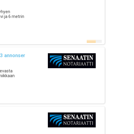
lyhyen
i ja 6 metrin
 3 annonser
sevasta
niikkaan