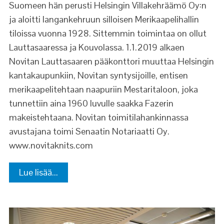
Suomeen hän perusti Helsingin Villakehräämö Oy:n
ja aloitti langankehruun silloisen Merikaapelihallin
tiloissa vuonna 1928. Sittemmin toimintaa on ollut
Lauttasaaressa ja Kouvolassa. 1.1.2019 alkaen
Novitan Lauttasaaren pääkonttori muuttaa Helsingin
kantakaupunkiin, Novitan syntysijoille, entisen
merikaapelitehtaan naapuriin Mestaritaloon, joka
tunnettiin aina 1960 luvulle saakka Fazerin
makeistehtaana. Novitan toimitilahankinnassa
avustajana toimi Senaatin Notariaatti Oy.
www.novitaknits.com
Lue lisää...