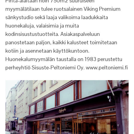
Pinta-alaltaan noin 750m2 suuruiseen
myymälätilaan tulee ruotsalainen Viking Premium
sänkystudio sekä laaja valikoima laadukkaita
huonekaluja, valaisimia ja muita
kodinsisustustuotteita. Asiakaspalveluun
panostetaan paljon, kaikki kalusteet toimitetaan
kotiin ja asennetaan käyttökuntoon.
Huonekalumyymälän taustalla on 1983 perustettu
perheyhtiö Sisuste-Peltoniemi Oy. www.peltoniemi.fi