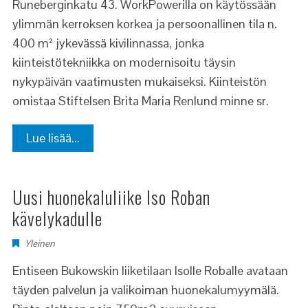
Runeberginkatu 43. WorkPowerilla on käytössään
ylimmän kerroksen korkea ja persoonallinen tila n.
400 m² jykevässä kivilinnassa, jonka
kiinteistötekniikka on modernisoitu täysin
nykypäivän vaatimusten mukaiseksi. Kiinteistön
omistaa Stiftelsen Brita Maria Renlund minne sr.
Lue lisää...
Uusi huonekaluliike Iso Roban
kävelykadulle
Yleinen
Entiseen Bukowskin liiketilaan Isolle Roballe avataan
täyden palvelun ja valikoiman huonekalumyymälä.