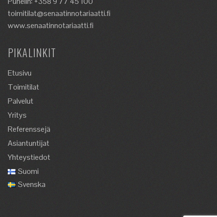
Puhelin: +358 9 77 45 100
toimitilat@senaatinnotariaatti.fi
www.senaatinnotariaatti.fi
PIKALINKIT
Etusivu
Toimitilat
Palvelut
Yritys
Referenssejä
Asiantuntijat
Yhteystiedot
Suomi
Svenska