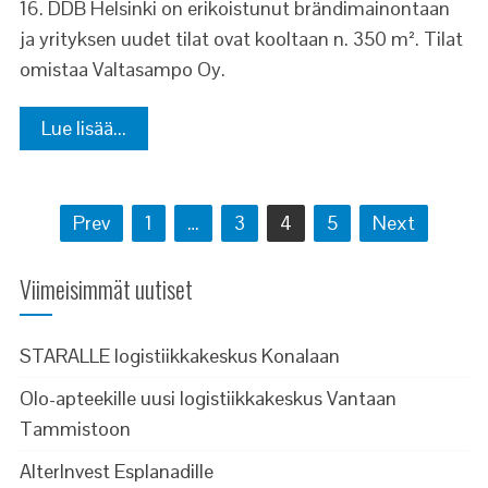
16. DDB Helsinki on erikoistunut brändimainontaan
ja yrityksen uudet tilat ovat kooltaan n. 350 m². Tilat
omistaa Valtasampo Oy.
Lue lisää...
Artikkelien
Prev
1
…
3
4
5
Next
selaus
Viimeisimmät uutiset
STARALLE logistiikkakeskus Konalaan
Olo-apteekille uusi logistiikkakeskus Vantaan
Tammistoon
AlterInvest Esplanadille