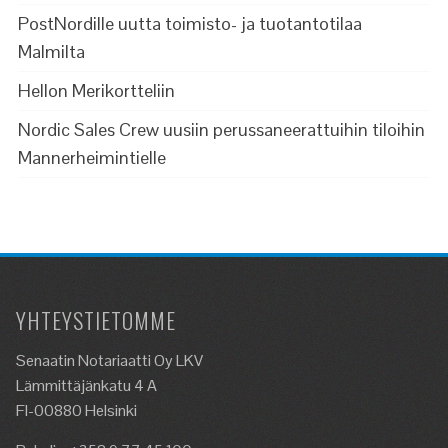
PostNordille uutta toimisto- ja tuotantotilaa
Malmilta
Hellon Merikortteliin
Nordic Sales Crew uusiin perussaneerattuihin tiloihin
Mannerheimintielle
YHTEYSTIETOMME
Senaatin Notariaatti Oy LKV
Lämmittäjänkatu 4 A
FI-00880 Helsinki