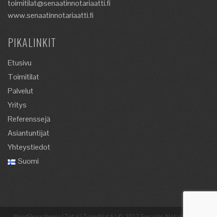
toimitilat@senaatinnotariaatti.fi
www.senaatinnotariaatti.fi
PIKALINKIT
Etusivu
Toimitilat
Palvelut
Yritys
Referenssejä
Asiantuntijat
Yhteystiedot
Suomi
WordPress theme
|
Total
|
Toimitilat.fi
|
© 2017 Senaatin Notariaatti Oy